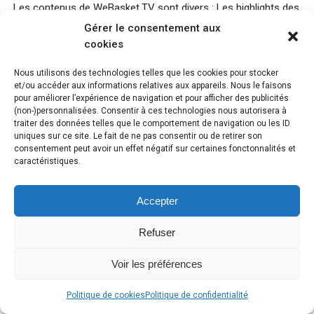
Les contenus de WeBasket.TV sont divers : Les highlights des
matchs, les best of des basketteurs et des basketteuses, les
Gérer le consentement aux
moments forts en direct (live) ou en différé (replay), les
cookies
interviews des joueurs et joueuses de basket et celles des
coachs aussi.
Nous utilisons des technologies telles que les cookies pour stocker
et/ou accéder aux informations relatives aux appareils. Nous le faisons
pour améliorer l’expérience de navigation et pour afficher des publicités
Toutes ces vidéos, tout comme nos articles de basket-ball,
(non-)personnalisées. Consentir à ces technologies nous autorisera à
fiches
, analyses et reportages vous sont disponibles ici 24
traiter des données telles que le comportement de navigation ou les ID
heures sur 24 et 7 jours sur 7.
uniques sur ce site. Le fait de ne pas consentir ou de retirer son
consentement peut avoir un effet négatif sur certaines fonctonnalités et
caractéristiques.
Parmi toutes les pages du site, vous trouverez également la
re-publication de vidéos (parfois accompagnée d’un texte)
produites par des tiers et mis à disposition sur les différents
Accepter
supports du web. Nous ne sommes pas les seuls à diffuser
des vidéos de basket féminin (ou masculin) et nous aimons
Refuser
mettre en valeur le travail bien fait !
Voir les préférences
Nous proposons notamment un espace dédié au basket
feminin en direct live pour vous permettre de suivre les
Politique de cookies
Politique de confidentialité
matchs facilement sans avoir à trop chercher ce qui vous