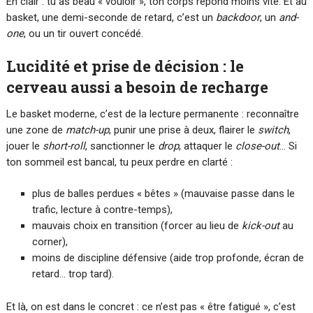
En clair : tu as beau « vouloir », ton corps répond moins vite. Et au
basket, une demi-seconde de retard, c’est un
backdoor
, un
and-
one
, ou un tir ouvert concédé.
Lucidité et prise de décision : le
cerveau aussi a besoin de recharge
Le basket moderne, c’est de la lecture permanente : reconnaître
une zone de
match-up
, punir une prise à deux, flairer le
switch
,
jouer le
short-roll
, sanctionner le
drop
, attaquer le
close-out
… Si
ton sommeil est bancal, tu peux perdre en clarté :
plus de balles perdues « bêtes » (mauvaise passe dans le
trafic, lecture à contre-temps),
mauvais choix en transition (forcer au lieu de
kick-out
au
corner),
moins de discipline défensive (aide trop profonde, écran de
retard… trop tard).
Et là, on est dans le concret : ce n’est pas « être fatigué », c’est