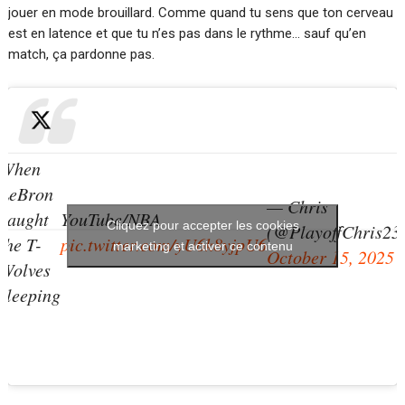
jouer en mode brouillard. Comme quand tu sens que ton cerveau
est en latence et que tu n’es pas dans le rythme… sauf qu’en
match, ça pardonne pas.
When
LeBron
— Chris
caught
YouTube/NBA
Cliquez pour accepter les cookies
(@PlayoffChris23
the T-
pic.twitter.com/yU6k8yjpU6
marketing et activer ce contenu
October 15, 2025
Wolves
sleeping