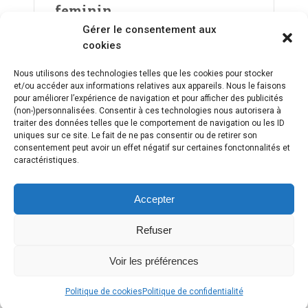
feminin
Gérer le consentement aux
cookies
PREV
1
…
3
4
5
6
7
8
Nous utilisons des technologies telles que les cookies pour stocker
et/ou accéder aux informations relatives aux appareils. Nous le faisons
pour améliorer l’expérience de navigation et pour afficher des publicités
9
…
13
NEXT
(non-)personnalisées. Consentir à ces technologies nous autorisera à
traiter des données telles que le comportement de navigation ou les ID
uniques sur ce site. Le fait de ne pas consentir ou de retirer son
consentement peut avoir un effet négatif sur certaines fonctonnalités et
caractéristiques.
Accepter
Refuser
Voir les préférences
Copyright © 2018 Webasket |
Plan du site
|
Mentions légales
|
Contact
Politique de cookies
Politique de confidentialité