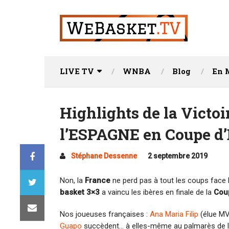
LIVE TV
WNBA
Blog
En 
Highlights de la Victo
l’ESPAGNE en Coupe d’
Stéphane Dessenne
2 septembre 2019
Non, la
France
ne perd pas à tout les coups face l
basket 3×3
a vaincu les ibères en finale de la
Cou
Nos joueuses françaises :
Ana Maria Filip
(élue MV
Guapo
succèdent… à elles-même au palmarès de la 