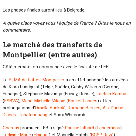
Les phases finales auront lieu à Belgrade.
A quelle place voyez-vous l’équipe de France ? Dites-le nous en
commentaire.
Le marché des transferts de
Montpellier (entre autres)
Côté mercato, on commence avec le finaliste de LFB :
Le
BLMA de Lattes-Montpellier
a en effet annoncé les arrivées
de Klara Lundquist (Telge, Suède), Gabby Williams (Gérone,
Espagne), Stéphanie Mavunga (Enisey, Russie),
Laëtitia Kamba
(
ESBVA
),
Marie-Michelle Milapie
(
Basket Landes
) et les
prolongations d’
Ornella Bankolé
,
Romane Bernies
,
Alix Duchet
,
Diandra Tchatchouang
et Sami Whitcomb.
Charnay
promu en LFB a signé
Pauline Lithard
(
Landerneau
),
Ludivine Marie
(
Hainaut
) et Manuella Hatchi (
BCSP Rezé
).