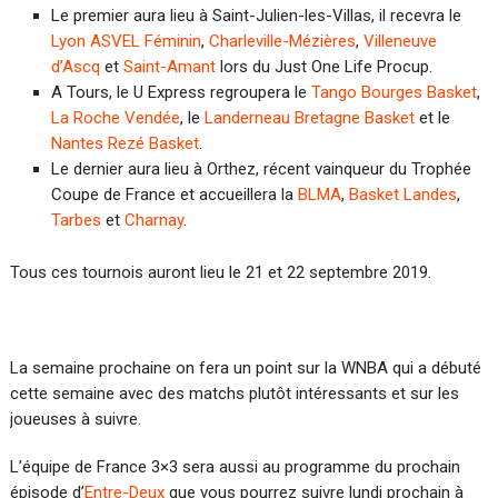
Le premier aura lieu à Saint-Julien-les-Villas, il recevra le
Lyon ASVEL Féminin
,
Charleville-Mézières
,
Villeneuve
d’Ascq
et
Saint-Amant
lors du Just One Life Procup.
A Tours, le U Express regroupera le
Tango Bourges Basket
,
La Roche Vendée
, le
Landerneau Bretagne Basket
et le
Nantes Rezé Basket
.
Le dernier aura lieu à Orthez, récent vainqueur du Trophée
Coupe de France et accueillera la
BLMA
,
Basket Landes
,
Tarbes
et
Charnay
.
Tous ces tournois auront lieu le 21 et 22 septembre 2019.
La semaine prochaine on fera un point sur la WNBA qui a débuté
cette semaine avec des matchs plutôt intéressants et sur les
joueuses à suivre.
L’équipe de France 3×3 sera aussi au programme du prochain
épisode d’
Entre-Deux
que vous pourrez suivre lundi prochain à