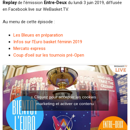
Replay
de l’émission
Entre-Deux
du lundi 3 juin 2019, diffusée
en Facebook live sur WeBasket.TV.
Au menu de cette épisode :
Les Bleues en préparation
Infos sur l’Euro basket féminin 2019
Mercato express
Coup d’oeil sur les tournois pré-Open
Cliquez pour accepter les cookies
marketing et activer ce contenu