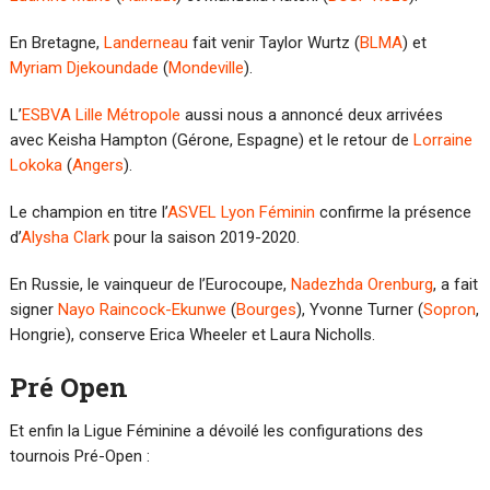
En Bretagne,
Landerneau
fait venir Taylor Wurtz (
BLMA
) et
Myriam Djekoundade
(
Mondeville
).
L’
ESBVA Lille Métropole
aussi nous a annoncé deux arrivées
avec Keisha Hampton (Gérone, Espagne) et le retour de
Lorraine
Lokoka
(
Angers
).
Le champion en titre l’
ASVEL Lyon Féminin
confirme la présence
d’
Alysha Clark
pour la saison 2019-2020.
En Russie, le vainqueur de l’Eurocoupe,
Nadezhda Orenburg
, a fait
signer
Nayo Raincock-Ekunwe
(
Bourges
), Yvonne Turner (
Sopron
,
Hongrie), conserve Erica Wheeler et Laura Nicholls.
Pré Open
Et enfin la Ligue Féminine a dévoilé les configurations des
tournois Pré-Open :