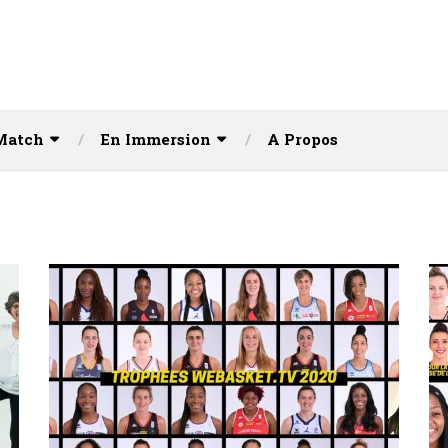
Match
En Immersion
A Propos