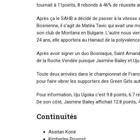
tournait à 11points, 8 rebonds à 46% de réussite au
Après ça le SAHB a décidé de passer à la vitesse s
Bosnienne, il s’agit de Matéa Tavic qui avait une 
son club de Montana en Bulgarie. L’autre nous vien
24 ans, elle apportera au Hainaut de la polyvalence
Après avoir signer un duo Bosniaque, Saint Aman
de la Roche Vendée puisque Jasmine Bailey et Uju
Toute deux arrivées dans le championnat de France 
pour faire vibrer les supporters des Green Girls a
Pour information, Uju Ugoka c’est 9.8 points, 6.7 r
De son côté, Jasmine Bailey affichait 12.8 points, 
Continuités
Assitan Koné
Kimberley Pruvost