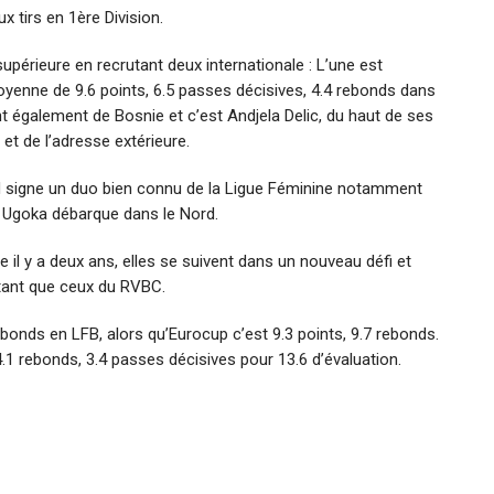
x tirs en 1ère Division.
upérieure en recrutant deux internationale : L’une est
moyenne de 9.6 points, 6.5 passes décisives, 4.4 rebonds dans
t également de Bosnie et c’est Andjela Delic, du haut de ses
 et de l’adresse extérieure.
d signe un duo bien connu de la Ligue Féminine notamment
 Ugoka débarque dans le Nord.
il y a deux ans, elles se suivent dans un nouveau défi et
utant que ceux du RVBC.
ebonds en LFB, alors qu’Eurocup c’est 9.3 points, 9.7 rebonds.
4.1 rebonds, 3.4 passes décisives pour 13.6 d’évaluation.