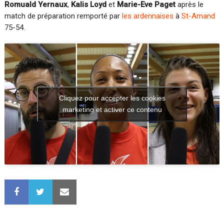
Romuald Yernaux
,
Kalis Loyd
et
Marie-Eve Paget
après le
match de préparation remporté par
les ardennaises
à
St-Amand
75-54.
Cliquez pour accepter les cookies
marketing et activer ce contenu