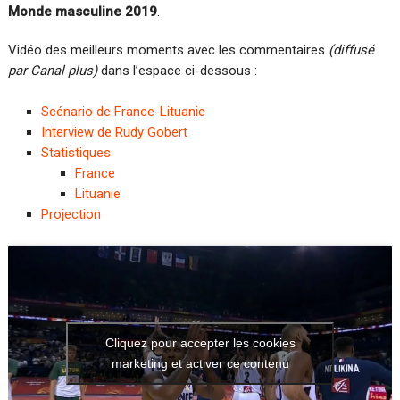
Monde masculine 2019
.
Vidéo des meilleurs moments avec les commentaires
(diffusé
par Canal plus)
dans l’espace ci-dessous :
Scénario de France-Lituanie
Interview de Rudy Gobert
Statistiques
France
Lituanie
Projection
Cliquez pour accepter les cookies
marketing et activer ce contenu