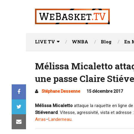
LIVE TV
WNBA
Blog
En 
Mélissa Micaletto attaq
une passe Claire Stiév
Stéphane Dessenne
15 décembre 2017
Mélissa Micaletto
attaque la raquette en ligne de
Stiévenard
. Vitesse, agressivité, vista et adress
Arras
–
Landerneau
.