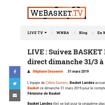
LIVE TV
WNBA
Blog
En 
LIVE : Suivez BASKE
direct dimanche 31/3 à
Stéphane Dessenne
31 mars 2019
L’équipe de
Céline Dumerc
,
Basket Landes
accuei
Basket
ce dimanche 31 mars 2019 pour le compte
Féminine de Basket
.
Basket Landes
(6e) se bat pour la cinquième pla