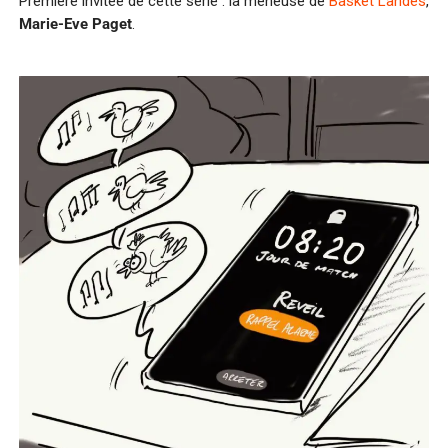
Première invitée de cette série : la meneuse de
Basket Landes
,
Marie-Eve Paget
.