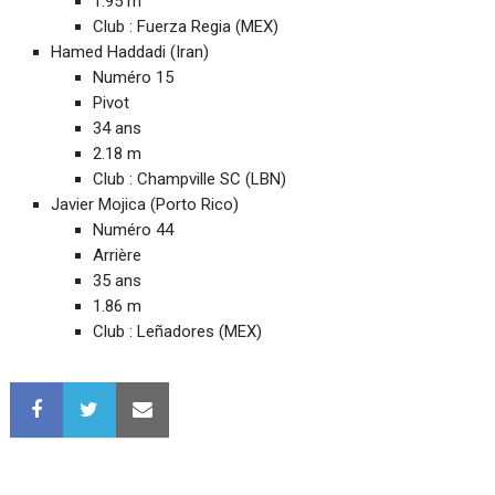
1.95 m
Club : Fuerza Regia (MEX)‎
Hamed Haddadi (Iran)
Numéro 15
Pivot
34 ans
2.18 m
Club : Champville SC (LBN)‎
Javier Mojica (Porto Rico)
Numéro 44
Arrière
35 ans
1.86 m
Club : Leñadores (MEX)‎