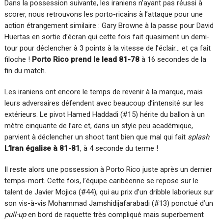
Dans la possession suivante, les iraniens n’ayant pas réussi à
scorer, nous retrouvons les porto-ricains à l’attaque pour une
action étrangement similaire : Gary Browne à la passe pour David
Huertas en sortie d’écran qui cette fois fait quasiment un demi-
tour pour déclencher à 3 points à la vitesse de l’éclair… et ça fait
filoche !
Porto Rico prend le lead 81-78
à 16 secondes de la
fin du match.
Les iraniens ont encore le temps de revenir à la marque, mais
leurs adversaires défendent avec beaucoup d’intensité sur les
extérieurs. Le pivot Hamed Haddadi (#15) hérite du ballon à un
mètre cinquante de l’arc et, dans un style peu académique,
parvient à déclencher un shoot tant bien que mal qui fait
splash
.
L’Iran égalise à 81-81
, à 4 seconde du terme !
Il reste alors une possession à Porto Rico juste après un dernier
temps-mort. Cette fois, l’équipe caribéenne se repose sur le
talent de Javier Mojica (#44), qui au prix d’un dribble laborieux sur
son vis-à-vis Mohammad Jamshidijafarabadi (#13) ponctué d’un
pull-up
en bord de raquette très compliqué mais superbement