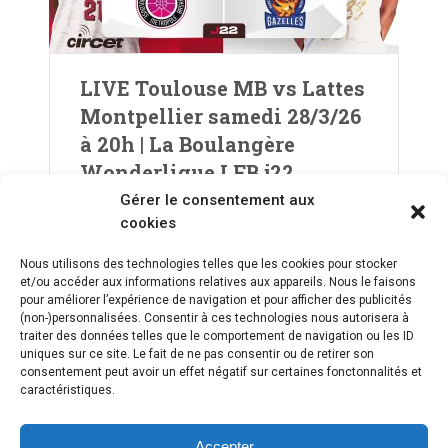
LIVE Toulouse MB vs Lattes
Montpellier samedi 28/3/26
à 20h | La Boulangère
Wonderligue LFB j22
Gérer le consentement aux
cookies
PREV
1
…
6
7
8
9
10
11
Nous utilisons des technologies telles que les cookies pour stocker
et/ou accéder aux informations relatives aux appareils. Nous le faisons
pour améliorer l’expérience de navigation et pour afficher des publicités
12
…
175
NEXT
(non-)personnalisées. Consentir à ces technologies nous autorisera à
traiter des données telles que le comportement de navigation ou les ID
uniques sur ce site. Le fait de ne pas consentir ou de retirer son
consentement peut avoir un effet négatif sur certaines fonctonnalités et
caractéristiques.
Accepter