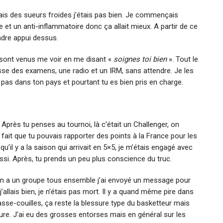
ais des sueurs froides j’étais pas bien. Je commençais
ne et un anti-inflammatoire donc ça allait mieux. A partir de ce
ndre appui dessus.
s sont venus me voir en me disant «
soignes toi bien
». Tout le
se des examens, une radio et un IRM, sans attendre. Je les
pas dans ton pays et pourtant tu es bien pris en charge.
. Après tu penses au tournoi, là c’était un Challenger, on
 fait que tu pouvais rapporter des points à la France pour les
 qu’il y a la saison qui arrivait en 5×5, je m’étais engagé avec
si. Après, tu prends un peu plus conscience du truc.
n a un groupe tous ensemble j’ai envoyé un message pour
 j’allais bien, je n’étais pas mort. Il y a quand même pire dans
casse-couilles, ça reste la blessure type du basketteur mais
ure. J’ai eu des grosses entorses mais en général sur les