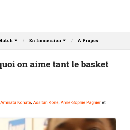
Match
En Immersion
A Propos
uoi on aime tant le basket
c
Aminata Konate
,
Assitan Koné
,
Anne-Sophie Pagnier
et