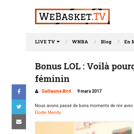
LIVE TV
WNBA
Blog
En 
Bonus LOL : Voilà pourq
féminin
Guillaume Bird
9 mars 2017
Nous avons passé de bons moments de rire ave
Elodie Mendy
.