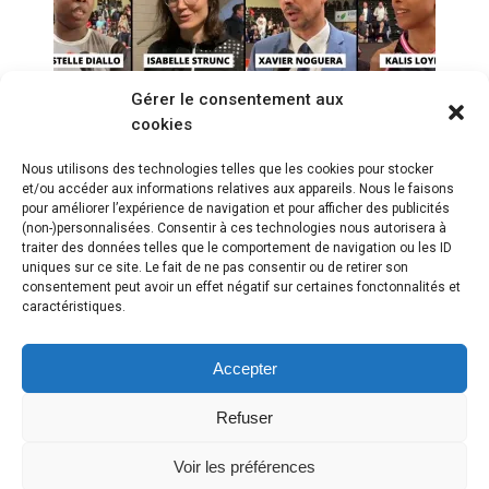
Gérer le consentement aux
Réactions après ESBVA
cookies
LILLE vs TOULOUSE MB
(84-81) | LFB j21
Nous utilisons des technologies telles que les cookies pour stocker
et/ou accéder aux informations relatives aux appareils. Nous le faisons
pour améliorer l’expérience de navigation et pour afficher des publicités
(non-)personnalisées. Consentir à ces technologies nous autorisera à
traiter des données telles que le comportement de navigation ou les ID
uniques sur ce site. Le fait de ne pas consentir ou de retirer son
consentement peut avoir un effet négatif sur certaines fonctonnalités et
caractéristiques.
Accepter
Refuser
Voir les préférences
Copyright © 2018 Webasket |
Plan du site
|
Mentions légales
|