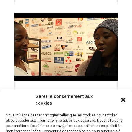
Interview de Bérengère
Gérer le consentement aux
Dinga Mbomi par Aminata
cookies
Konate après Arras-La
Roche Vendée
Nous utilisons des technologies telles que les cookies pour stocker
et/ou accéder aux informations relatives aux appareils. Nous le faisons
pour améliorer l’expérience de navigation et pour afficher des publicités
(non-)personnalisées. Consentir à ces technologies nous autorisera à