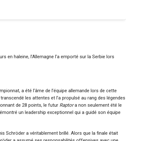
rs en haleine, l’Allemagne l’a emporté sur la Serbie lors
pionnat, a été l’âme de l’équipe allemande lors de cette
 transcendé les attentes et l’a propulsé au rang des légendes
ionnant de 28 points, le futur
Raptor
a non seulement été le
émontré un leadership exceptionnel qui a guidé son équipe
 Schröder a véritablement brillé. Alors que la finale était
chröder a assumé ses responsabilités offensives avec une